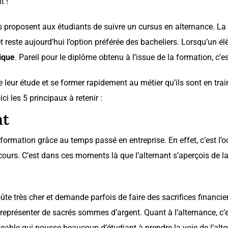
t !
 proposent aux étudiants de suivre un cursus en alternance. La v
ste aujourd’hui l’option préférée des bacheliers. Lorsqu’un élèv
ique
. Pareil pour le diplôme obtenu à l’issue de la formation, c
e leur étude et se former rapidement au métier qu’ils sont en trai
i les 5 principaux à retenir :
nt
 formation grâce au temps passé en entreprise. En effet, c’est l’
n cours. C’est dans ces moments là que l’alternant s’aperçois de la 
e très cher et demande parfois de faire des sacrifices financiers
t représenter de sacrés sommes d’argent. Quant à l’alternance, c’e
igeable qui pousse beaucoup d’étudiant à prendre la voie de l’alt